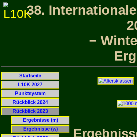
38. Internationa
2
− Winte
Erg
Startseite
L10K 2027
Punktsystem
Rückblick 2024
Rückblick 2023
Ergebnisse (m)
Ergebniss
Ergebnisse (w)