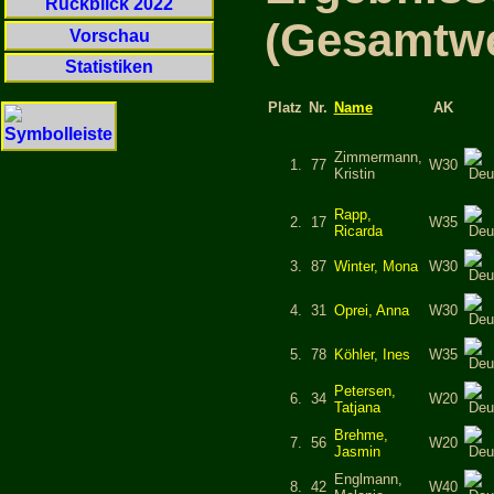
Rückblick 2022
(Gesamtwe
Vorschau
Statistiken
Platz
Nr.
Name
AK
Zimmermann,
1.
77
W30
Kristin
Rapp,
2.
17
W35
Ricarda
3.
87
Winter, Mona
W30
4.
31
Oprei, Anna
W30
5.
78
Köhler, Ines
W35
Petersen,
6.
34
W20
Tatjana
Brehme,
7.
56
W20
Jasmin
Englmann,
8.
42
W40