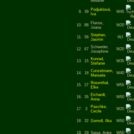
Melanie
Podjuklová,
9.
39
W45
Iva
Flanse,
10.
88
W20
Joana
Stephan,
11.
58
WJ
Jasmin
Schweder,
12.
67
W20
Josephine
Konrad,
13.
15
W35
Stefanie
Conzelmann,
14.
18
W40
Manuela
Rosenthal,
15.
27
W55
Elke
Eichardt,
16.
35
W50
Anna
Paschke,
17.
3
W20
Cecile
18.
32
Gomoll, Ilka
W50
19.
29
Seise, Anke
W50