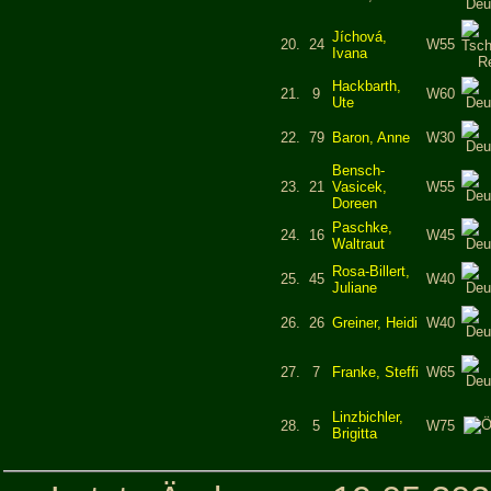
Jíchová,
20.
24
W55
Ivana
Hackbarth,
21.
9
W60
Ute
22.
79
Baron, Anne
W30
Bensch-
23.
21
Vasicek,
W55
Doreen
Paschke,
24.
16
W45
Waltraut
Rosa-Billert,
25.
45
W40
Juliane
26.
26
Greiner, Heidi
W40
27.
7
Franke, Steffi
W65
Linzbichler,
28.
5
W75
Brigitta