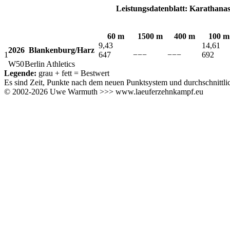
Leistungsdatenblatt: Karathanass
60 m
1500 m
400 m
100 m
9,43
14,61
2026
Blankenburg/Harz
1
647
−−−
−−−
692
W50
Berlin Athletics
Legende:
grau + fett
= Bestwert
Es sind Zeit, Punkte nach dem neuen Punktsystem und durchschnitt
© 2002-2026 Uwe Warmuth >>> www.laeuferzehnkampf.eu