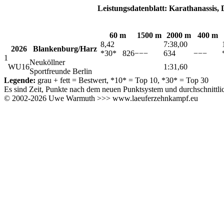
Leistungsdatenblatt: Karathanassis,
60 m
1500 m
2000 m
400 m
8,42
7:38,00
2026
Blankenburg/Harz
*30* 826
−−−
634
−−−
1
Neuköllner
WU16
1:31,60
Sportfreunde Berlin
Legende:
grau + fett
= Bestwert,
*10*
= Top 10,
*30*
= Top 30
Es sind Zeit, Punkte nach dem neuen Punktsystem und durchschnitt
© 2002-2026 Uwe Warmuth >>> www.laeuferzehnkampf.eu