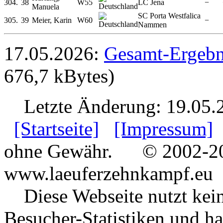
304.
38
W55
LC Jena
−
Manuela
SC Porta Westfalica
305.
39
Meier, Karin
W60
−
Nammen
17.05.2026:
Gesamt-Ergebni
676,7 kBytes)
Letzte Änderung: 19.05.
[Startseite]
[Impressum]
ohne Gewähr.
© 2002-202
www.laeuferzehnkampf.eu
Diese Webseite nutzt keine
Besucher-Statistiken und ha