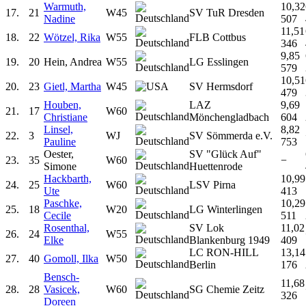
Warmuth,
10,32
17.
21
W45
SV TuR Dresden
Nadine
507
11,51
18.
22
Wötzel, Rika
W55
FLB Cottbus
346
9,85
19.
20
Hein, Andrea
W55
LG Esslingen
579
10,51
20.
23
Gietl, Martha
W45
SV Hermsdorf
479
Houben,
LAZ
9,69
21.
17
W60
Christiane
Mönchengladbach
604
Linsel,
8,82
22.
3
WJ
SV Sömmerda e.V.
Pauline
753
Oester,
SV "Glück Auf"
23.
35
W60
−
Simone
Huettenrode
Hackbarth,
10,99
24.
25
W60
LSV Pirna
Ute
413
Paschke,
10,29
25.
18
W20
LG Winterlingen
Cecile
511
Rosenthal,
SV Lok
11,02
26.
24
W55
Elke
Blankenburg 1949
409
LC RON-HILL
13,14
27.
40
Gomoll, Ilka
W50
Berlin
176
Bensch-
11,68
28.
28
Vasicek,
W60
SG Chemie Zeitz
326
Doreen