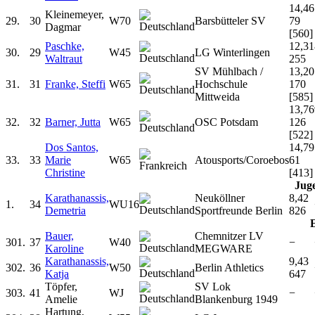
14,46
Kleinemeyer,
29.
30
W70
Barsbütteler SV
79
Dagmar
[560]
Paschke,
12,31
30.
29
W45
LG Winterlingen
Waltraut
255
SV Mühlbach /
13,20
31.
31
Franke, Steffi
W65
Hochschule
170
Mittweida
[585]
13,76
32.
32
Barner, Jutta
W65
OSC Potsdam
126
[522]
Dos Santos,
14,79
33.
33
Marie
W65
Atousports/Coroebos
61
Christine
[413]
Jug
Karathanassis,
Neuköllner
8,42
1.
34
WU16
Demetria
Sportfreunde Berlin
826
E
Bauer,
Chemnitzer LV
301.
37
W40
−
Karoline
MEGWARE
Karathanassis,
9,43
302.
36
W50
Berlin Athletics
Katja
647
Töpfer,
SV Lok
303.
41
WJ
−
Amelie
Blankenburg 1949
Hartung,