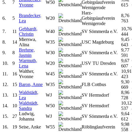
5.
7
W50
Gebirgslaufverein
Yvonne
615
Wernigerode
Harz-
Brandecker,
8,76
6.
5
W20
Gebirgslaufverein
Lea
763
Wernigerode
Gebhardt,
10,76
7.
11
W40
SV Sömmerda e.V.
Christin
444
Mierswa,
9,45
8.
14
W35
USC Magdeburg
Alina
643
Brehme,
9,77
9.
8
W30
SV Sömmerda e.V.
Jasmin
591
Warmuth,
9,67
10.
9
W20
USV TU Dresden
Lena
607
Walther,
10,91
11.
16
W45
SV Sömmerda e.V.
Yvonne
423
9,30
12.
15
Baron, Anne
W35
FLB Cottbus
669
Waldstädt,
8,96
13.
13
WJ
SV Hermsdorf
Lea
728
Waldstädt,
10,12
14.
10
W50
SV Hermsdorf
Sandra
537
Ludwig,
9,64
15.
27
WJ
SV Sömmerda e.V.
Johanna
612
9,98
16.
19
Seise, Anke
W55
Röblinglaufverein
558