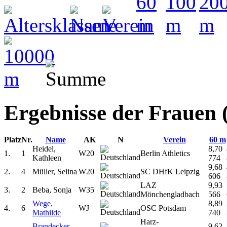
Ergebnisse der Frauen
Platz
Nr.
Name
AK
N
Verein
60 m
Heidel,
8,70
1.
1
W20
Berlin Athletics
Kathleen
774
9,68
2.
4
Müller, Selina
W20
SC DHfK Leipzig
606
LAZ
9,93
3.
2
Beba, Sonja
W35
Mönchengladbach
566
Wege,
8,89
4.
6
WJ
OSC Potsdam
Mathilde
740
Harz-
Brandecker,
9,62